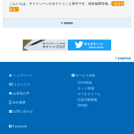
こんにちは、サイドシーンのタナトリこと田中です。現在福岡市地…
続きを
見る
> more
pagetop
トップページ
サービス内容
OOH領域
トピックス
ネット領域
お客様の声
ヤフオクドーム
広告付随業務
会社概要
SNS割
お問い合わせ
Facebook