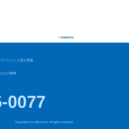
pagetop
ィアバイイング及び実施
ィなどの業務
-0077
Copyrights by sidescene. All rights reserved.